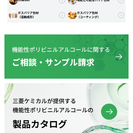
Oil&Gas
堆肥化可能なバリア包材
ガスバリア包材
ガスバリア包材
（溶融成形）
（コーティング）