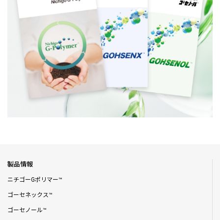
製品情報
ニチゴーGポリマー™
ゴーセネックス™
ゴーセノール™