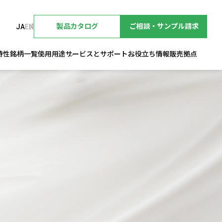
製品カタログ
ご相談・サンプル請求
JA
EN
特性
銘柄一覧
使用用途
サービスとサポート
お役立ち情報
販売拠点
。