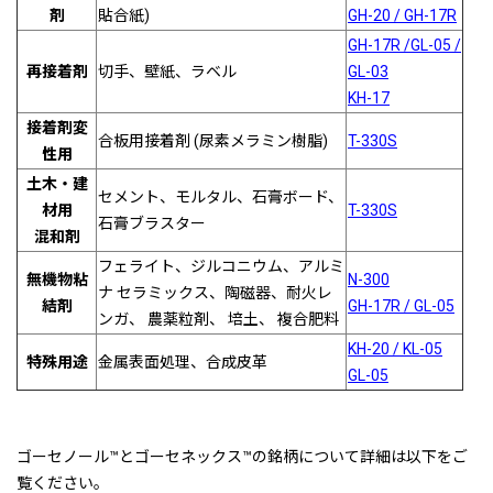
剤
貼合紙)
GH-20 / GH-17R
GH-17R /
GL-05 /
再接着剤
切手、壁紙、ラベル
GL-03
KH-17
接着剤変
合板用接着剤 (尿素メラミン樹脂)
T-330S
性用
土木・建
セメント、モルタル、石膏ボード、
材用
T-330S
石膏ブラスター
混和剤
フェライト、ジルコニウム、アルミ
無機物粘
N-300
ナ セラミックス、陶磁器、耐火レ
結剤
GH-17R / GL-05
ンガ、 農薬粒剤、 培土、 複合肥料
KH-20 / KL-05
特殊用途
金属表面処理、合成皮革
GL-05
ゴーセノール™とゴーセネックス™の銘柄について詳細は以下をご
覧ください。