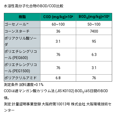
水溶性高分子化合物のBOD/COD比較
BOD
(mg/kg)×10²
樹脂
COD (mg/kg)×10⁴
5
ゴーセノール™
60~100
50~100
コーンスターチ
36
7400
ポリアクリル酸ソー
3.1
95
ダ
ポリエチレングリコ
76
6.3
ール (PEG600)
ポリエチレングリコ
76
3.1
ール (PEG1500)
ポリアクリルアミド
6.8
76
測定条件:試料濃度=0.1%
CODは過マンガン酸カリウム法 (JIS K0102) BOD
は5日間のBOD
5
値。
測定:計量証明事業登録 大阪府第10013号 株式会社 大阪環境技術セ
ンター