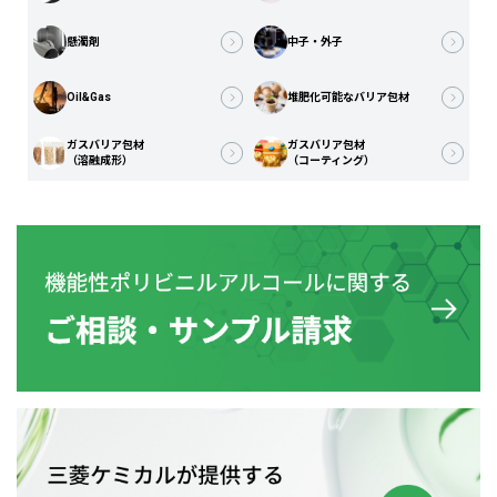
懸濁剤
中子・外子
Oil&Gas
堆肥化可能なバリア包材
ガスバリア包材
ガスバリア包材
（溶融成形）
（コーティング）