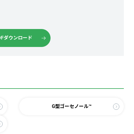
DFダウンロード
G型ゴーセノール™