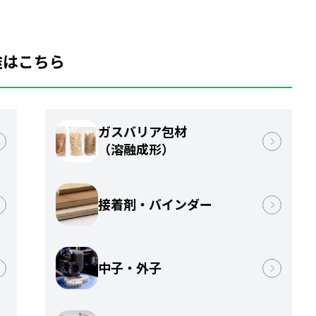
途はこちら
ガスバリア包材
（溶融成形）
接着剤・バインダー
中子・外子