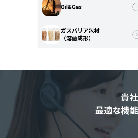
Oil&Gas
ガスバリア包材
（溶融成形）
貴社
最適な機