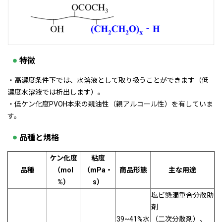
特徴
・高濃度条件下では、水溶液として取り扱うことができます（低
濃度水溶液では析出します）。
・低ケン化度PVOH本来の親油性（親アルコール性）を有していま
す。
品種と規格
ケン化度
粘度
品種
（mol
（mPa・
商品形態
主な用途
%）
s）
塩ビ懸濁重合分散助
剤
39~41%水
（二次分散剤）、