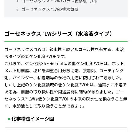
ゴーセネックス™LWのガラス転移点（Tg）
ゴーセネックス™LWの排水負荷
ゴーセネックス™LWシリーズ（水溶液タイプ）
ゴーセネックス
™
LWは、親水性・親アルコール性を有する、水溶
液タイプの低ケン化度PVOHです。
これまで、ケン化度35 ～60mol % の低ケン化度PVOHは、ホット
メルト用樹脂、塩ビ懸濁重合用分散助剤、接着剤、コーティング
剤、バインダー、粘着剤等の多種の用途に使用されてきました。
しかし上記のケン化度領域の低ケン化度PVOHは、通常水に不溶で
ある為、樹脂の取り扱い性や用途展開に制約がありました。ゴー
セネックス
™
LWは低ケン化度PVOHの本来の疎水性を損なうこと無
く、水溶液として取り扱うことができます。
化学構造イメージ図