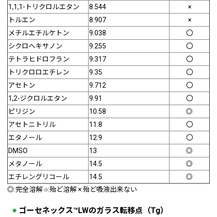
1,1,1-トリクロルエタン
8.544
×
トルエン
8.907
×
メチルエチルケトン
9.038
〇
シクロヘキサノン
9.255
〇
テトラヒドロフラン
9.317
〇
トリクロロエチレン
9.35
〇
アセトン
9.712
〇
1,2-ジクロルエタン
9.91
〇
ピリジン
10.58
◎
アセトニトリル
11.8
〇
エタノール
12.9
〇
DMSO
13
◎
メタノール
14.5
◎
エチレングリコール
14.5
◎
◎:完全溶解 ○:殆ど溶解 ×:殆ど吸液出来ない
ゴーセネックス™LWのガラス転移点（Tg）