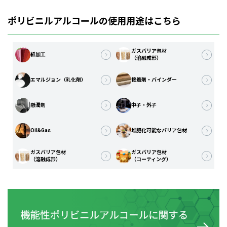
ポリビニルアルコールの使用用途はこちら
ガスバリア包材
紙加工
（溶融成形）
エマルジョン（乳化剤）
接着剤・バインダー
懸濁剤
中子・外子
Oil&Gas
堆肥化可能なバリア包材
ガスバリア包材
ガスバリア包材
（溶融成形）
（コーティング）