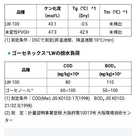
ケン化度
Tg（℃） *1
品種
Tm（℃）*1
（mol%）
（Dry）
LW-100
43.1
-0.5
未検出
未変性PVOH
47.3
42.9
未検出
(1) 測定条件：DSCで測定(昇温速度、降温速度:10℃/min)
ゴーセネックス™LWの排水負荷
COD
BOD₅
品種
(㎎/㎏)×10⁴
(㎎/㎏)×10²
LW-100
80
110
ゴーセノール™
60~100
50~100
(1) 測定条件：COD(Mw) JIS K0102-17(1998) BOD₅ JIS K0102-
21/32.3(1998)
(2) 測 定：計量証明事業登録 大阪府第10013号 大阪環境技術セン
ター