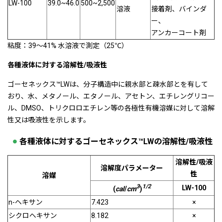
LW-100
39.0~46.0
500~2,500
溶液
接着剤、バインダ
ー、
アンカーコート剤
粘度：39～41% 水溶液で測定（25℃）
各種液体に対する溶解性/吸液性
ゴーセネックス™LWは、分子構造中に親水部と疎水部とを有して
おり、水、メタノール、エタノール、アセトン、エチレングリコー
ル、DMSO、トリクロロエチレン等の各極性有機溶媒に対して溶解
性又は吸液性を示します。
各種液体に対するゴーセネックス™LWの溶解性/吸液性
溶解性/吸液
溶解度パラメーター
性
溶媒
3
1/2
LW-100
(
cal
/
cm
)
n-ヘキサン
7.423
×
シクロヘキサン
8.182
×