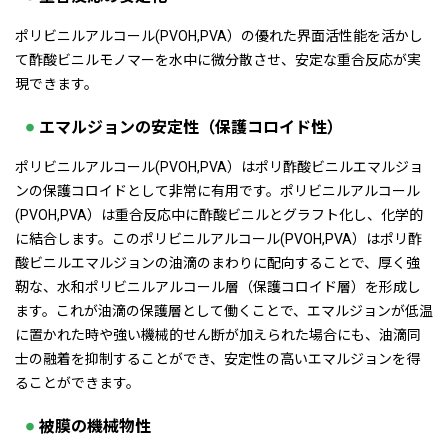
ポリビニルアルコール(PVOH,PVA）の優れた界面活性能を活かし
て酢酸ビニルモノマーを水中に微分散させ、安定な重合反応が実
現できます。
エマルジョンの安定性（保護コロイド性）
ポリビニルアルコール(PVOH,PVA）はポリ酢酸ビニルエマルジョ
ンの保護コロイドとして非常に有用です。ポリビニルアルコール
(PVOH,PVA）は重合反応中に酢酸ビニルとグラフト化し、化学的
に結合します。このポリビニルアルコール(PVOH,PVA）はポリ酢
酸ビニルエマルジョンの油滴のまわりに配向することで、厚く強
靭な、水和ポリビニルアルコール層（保護コロイド層）を形成し
ます。これが油滴の保護層として働くことで、エマルジョンが低温
に置かれた時や強い機械的せん断が加えられた場合にも、油滴同
士の融着を抑制することができ、安定性の高いエマルジョンを得
ることができます。
被膜の機械物性