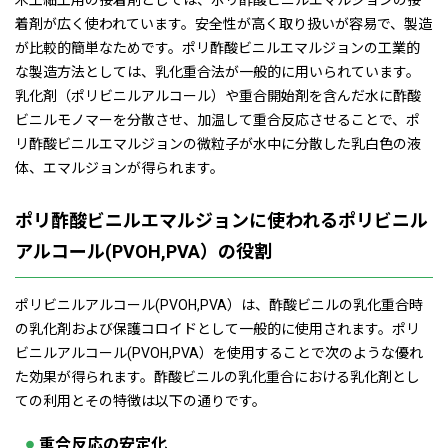
木工細工用の接着剤としては、ポリ酢酸ビニルエマルジョンの接
着剤が広く使われています。安全性が高く取り扱いが容易で、製造
が比較的簡単なためです。ポリ酢酸ビニルエマルジョンの工業的
な製造方法としては、乳化重合法が一般的に用いられています。
乳化剤（ポリビニルアルコール）や重合開始剤を含んだ水に酢酸
ビニルモノマーを分散させ、加温して重合反応させることで、ポ
リ酢酸ビニルエマルジョンの微粒子が水中に分散した乳白色の液
体、エマルジョンが得られます。
ポリ酢酸ビニルエマルジョンに使われるポリビニル
アルコール(PVOH,PVA）の役割
ポリビニルアルコール(PVOH,PVA）は、酢酸ビニルの乳化重合時
の乳化剤および保護コロイドとして一般的に使用されます。ポリ
ビニルアルコール(PVOH,PVA）を使用することで次のような優れ
た効果が得られます。酢酸ビニルの乳化重合における乳化剤とし
ての利用とその特徴は以下の通りです。
重合反応の安定化