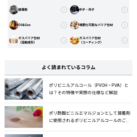
懸濁剤
中子・外子
Oil&Gas
堆肥化可能なバリア包材
ガスバリア包材
ガスバリア包材
（溶融成形）
（コーティング）
よく読まれているコラム
ポリビニルアルコール（PVOH・PVA）と
は？その特徴や実際の仕様など解説
ポリ酢酸ビニルエマルジョンとして接着剤
に使用されるポリビニルアルコールのご紹
介